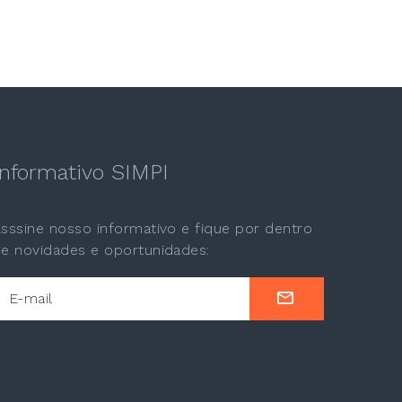
Informativo SIMPI
sssine nosso informativo e fique por dentro
e novidades e oportunidades:
E-mail