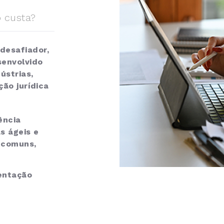
 custa?
desafiador,
senvolvido
ústrias,
ção jurídica
ência
as ágeis e
s comuns,
.
entação